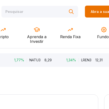
Abra a su
ripto
Aprenda a
Renda Fixa
Fundo
Investir
1,77%
NATU3
8,29
1,34%
LREN3
12,31