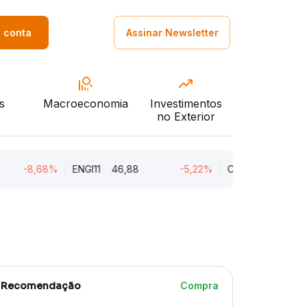
a conta
Assinar Newsletter
s
Macroeconomia
Investimentos
no Exterior
-8,68%
ENGI11
46,88
-5,22%
CMIN3
5,45
Recomendação
Compra