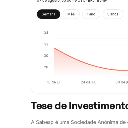
07 de agosto
, 00:00:49 UTC · BRL · BVMF
Semana
Mês
1 ano
5 anos
34
32
30
28
10 de jul.
24 de jul.
30 de ju
Tese de Investiment
A Sabesp é uma Sociedade Anônima de e