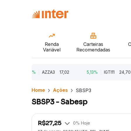
Renda
Carteiras
C
Variável
Recomendadas
6
9,79%
AZZA3
17,02
5,13%
IGTI11
24,70
Home
Ações
SBSP3
SBSP3 - Sabesp
R$
27,25
0
% Hoje