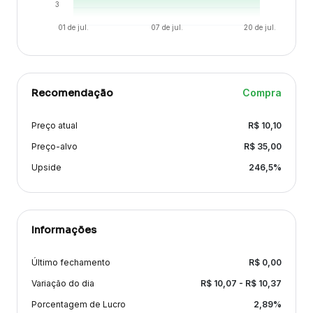
3
01 de jul.
07 de jul.
20 de jul.
Recomendação
Compra
Preço atual
R$
10,10
Preço-alvo
R$
35,00
Upside
246,5
%
Informações
Último fechamento
R$
0,00
Variação
do dia
R$
10,07
- R$
10,37
Porcentagem de Lucro
2,89
%