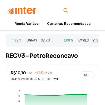
Renda Variável
Carteiras Recomendadas
Cri
1,82%
UGPA3
32,76
1,08%
CYRE3
21,83
RECV3 - PetroReconcavo
R$
10,10
-1,46
% Hoje
Filtro
06 de agosto
, 00:00:49 UTC · BRL · BVMF
12
9
6