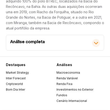
adquirido 100% do polo BTREC, localizados na Bacia do
Recôncavo, na Bahia. As outras duas aquisições ocorreram
uma em 2019, com Riacho da Forquilha, situado no Rio
Grande do Nortes, na Bacia de Potiguar, e a outra em 2021,
com Miranga, também na Bacia de Recôncavo, compondo o
atual portifólio da empresa.
Análise completa
É o fundo do poço?
Destaques
Análises
Market Strategy
Macroeconomia
Os números do 2T23 da PetroReconcavo foram
neutros, em nossa opinião. Já eram esperados
Inter Forecast
Renda Variável
impactos devido à queda do petróleo Brent, o que
Criptoworld
Renda Fixa
influencia diretamente na receita da empresa, mas os
Bom Dia Inter
números também foram atenuados por entraves na
Investimentos no Exterior
produção de gás no ativo Potiguar, que apesar de já
Fundos
quase totalmente superados, a normalização plena só
Cenário Internacional
deve ocorrer no último trimestre deste ano. Em termos
de resultados financeiros, o EBITDA ajustado ficou 8%