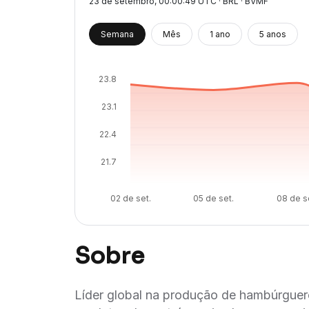
23 de setembro
, 00:00:49 UTC · BRL · BVMF
Semana
Mês
1 ano
5 anos
23.8
23.1
22.4
21.7
02 de set.
05 de set.
08 de s
Sobre
Líder global na produção de hambúrguere