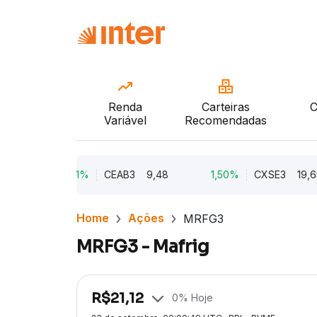
Renda
Carteiras
C
Variável
Recomendadas
00
2,21%
CEAB3
9,48
1,50%
CXSE3
19,65
Home
Ações
MRFG3
MRFG3 - Mafrig
R$
21,12
0
% Hoje