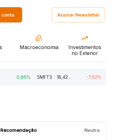
a conta
Assinar Newsletter
s
Macroeconomia
Investimentos
no Exterior
0,86%
SMFT3
18,42
-7,62%
BRAV3
18,45
Recomendação
Neutra