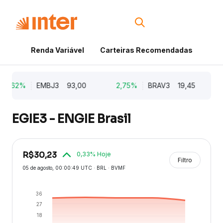
Renda Variável
Carteiras Recomendadas
Cri
5,62%
EMBJ3
93,00
2,75%
BRAV3
19,45
EGIE3 - ENGIE Brasil
R$
30,23
0,33
% Hoje
Filtro
05 de agosto
, 00:00:49 UTC · BRL · BVMF
36
27
18