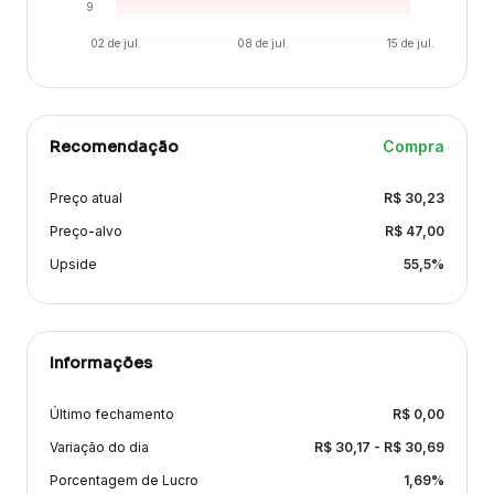
9
02 de jul.
08 de jul.
15 de jul.
Recomendação
Compra
Preço atual
R$
30,23
Preço-alvo
R$
47,00
Upside
55,5
%
Informações
Último fechamento
R$
0,00
Variação
do dia
R$
30,17
- R$
30,69
Porcentagem de Lucro
1,69
%