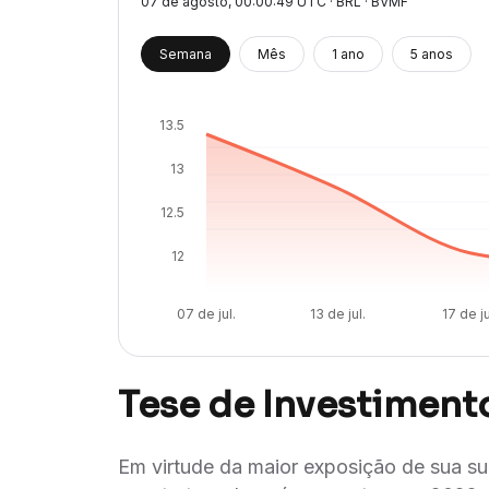
07 de agosto
, 00:00:49 UTC · BRL · BVMF
Semana
Mês
1 ano
5 anos
13.5
13
12.5
12
07 de jul.
13 de jul.
17 de ju
Tese de Investiment
Em virtude da maior exposição de sua s