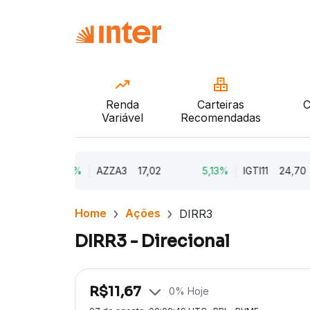
Renda
Carteiras
C
Variável
Recomendadas
6
9,79%
AZZA3
17,02
5,13%
IGTI11
24,70
Home
Ações
DIRR3
DIRR3 - Direcional
R$
11,67
0
% Hoje