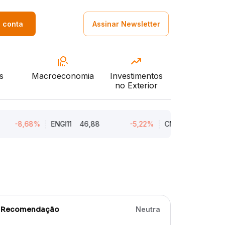
a conta
Assinar Newsletter
s
Macroeconomia
Investimentos
no Exterior
-8,68%
ENGI11
46,88
-5,22%
CMIN3
5,45
Recomendação
Neutra