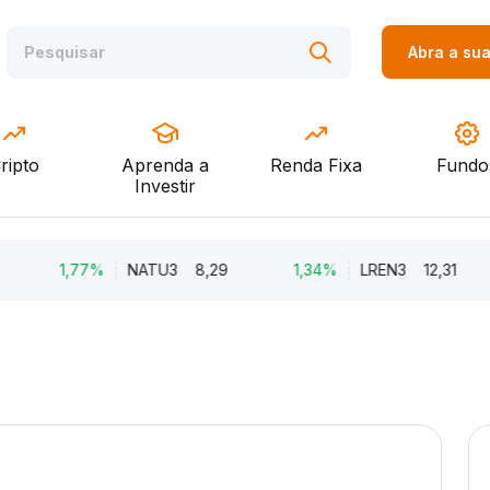
Abra a su
ripto
Aprenda a
Renda Fixa
Fundo
Investir
1,77%
NATU3
8,29
1,34%
LREN3
12,31