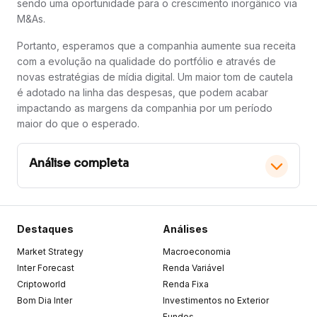
sendo uma oportunidade para o crescimento inorgânico via
M&As.
Portanto, esperamos que a companhia aumente sua receita
com a evolução na qualidade do portfólio e através de
novas estratégias de mídia digital. Um maior tom de cautela
é adotado na linha das despesas, que podem acabar
impactando as margens da companhia por um período
maior do que o esperado.
Análise completa
Destaque para a deflação
Destaques
Análises
Market Strategy
Macroeconomia
Indicadores Operacionais:
Nas vendas em mesmas
lojas (SSS), a companhia apresentou um resultado
Inter Forecast
Renda Variável
abaixo do esperado, de 20,1% (-4,9 p.p R/E) e
Criptoworld
Renda Fixa
totalizando um volume de R$ 5.325 mm (+6% R/E e -1%
Bom Dia Inter
t/t) em vendas totais. No indicador de aluguéis em
Investimentos no Exterior
mesmas lojas (SSR), a brMalls também reportou uma
Fundos