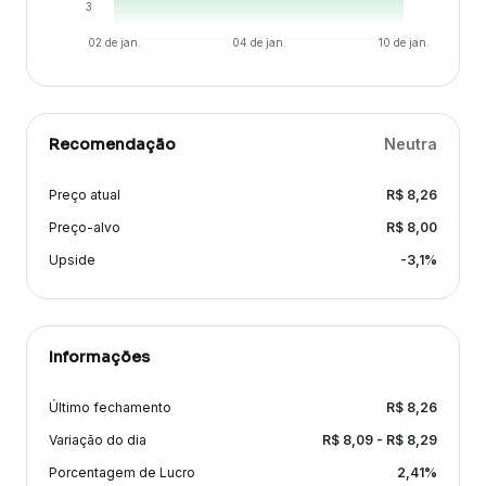
3
02 de jan.
04 de jan.
10 de jan.
Recomendação
Neutra
Preço atual
R$
8,26
Preço-alvo
R$
8,00
Upside
-3,1
%
Informações
Último fechamento
R$
8,26
Variação
do dia
R$
8,09
- R$
8,29
Porcentagem de Lucro
2,41
%