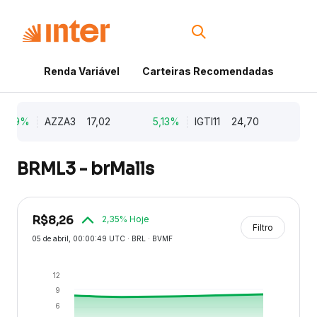
Renda Variável
Carteiras Recomendadas
Cri
,79%
AZZA3
17,02
5,13%
IGTI11
24,70
1,7
BRML3 - brMalls
R$
8,26
2,35
% Hoje
Filtro
05 de abril
, 00:00:49 UTC · BRL · BVMF
12
9
6