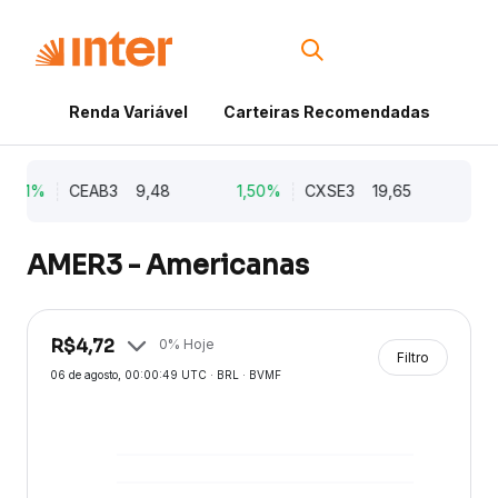
Renda Variável
Carteiras Recomendadas
Cri
,21%
CEAB3
9,48
1,50%
CXSE3
19,65
1,0
AMER3 - Americanas
R$
4,72
0
% Hoje
Filtro
06 de agosto
, 00:00:49 UTC · BRL · BVMF