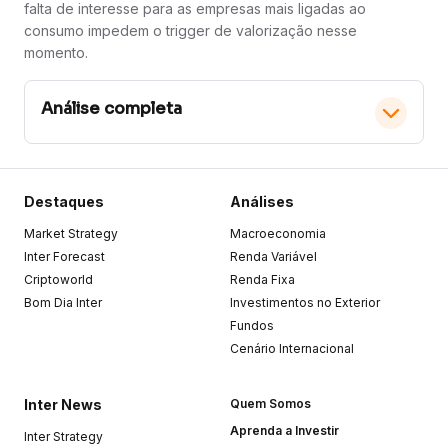
falta de interesse para as empresas mais ligadas ao
consumo impedem o trigger de valorização nesse
momento.
Análise completa
Passado incerto
Destaques
Análises
Market Strategy
Macroeconomia
Na última quarta-feira (11/01/2023), a Americanas veio a
público através de Fato Relevante anunciar que foram
Inter Forecast
Renda Variável
detectadas “inconsistências em lançamentos contábeis
Criptoworld
Renda Fixa
redutores da conta fornecedores realizados em
Bom Dia Inter
exercícios anteriores, incluindo o exercício de 2022”.
Investimentos no Exterior
Preliminarmente, foi estimada que a dimensão dessas
Fundos
inconsistências seja perto de R$ 20 bilhões com
Cenário Internacional
impacto imaterial no caixa da Companhia
(números
concretos devem ser apresentados no resultado
do 4T22)
. Os recém-empossados Diretor-Presidente
Inter News
Quem Somos
Sergio Rial e o Diretor de Relações com Investidores
André Covre comunicaram a decisão de não
Aprenda a Investir
Inter Strategy
permanecerem nos cargos.