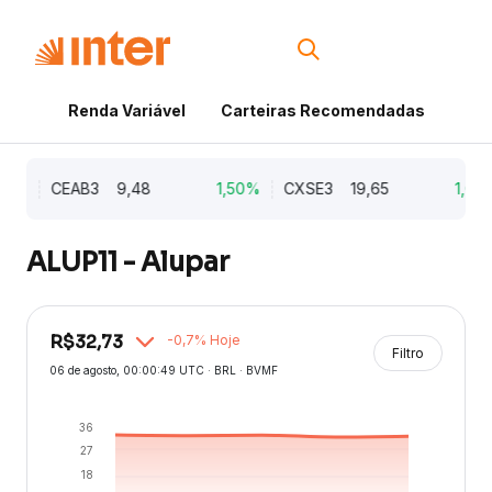
Renda Variável
Carteiras Recomendadas
Cri
21%
CEAB3
9,48
1,50%
CXSE3
19,65
1,03%
ALUP11 - Alupar
R$
32,73
-0,7
% Hoje
Filtro
06 de agosto
, 00:00:49 UTC · BRL · BVMF
36
27
18