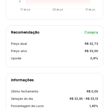
9
17 de jul.
28 de jul.
31 de jul.
Recomendação
Compra
Preço atual
R$
32,73
Preço-alvo
R$
33,00
Upside
0,8
%
Informações
Último fechamento
R$
0,00
Variação
do dia
R$
32,65
- R$
33,13
Porcentagem de Lucro
1,45
%