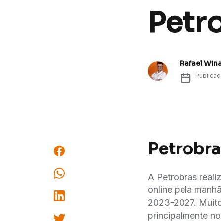
Petr
Rafael Win
Publica
Petrobras
A Petrobras reali
online pela manhã
2023-2027. Muito
principalmente no