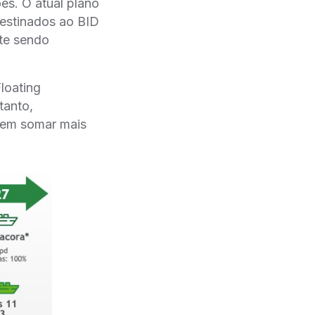
̃es. O atual plano
destinados ao BID
nte sendo
Floating
tanto,
vem somar mais