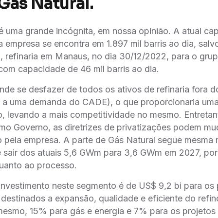
Gás Natural.
é uma grande incógnita, em nossa opinião. A atual c
empresa se encontra em 1.897 mil barris ao dia, salvo
refinaria em Manaus, no dia 30/12/2022, para o gru
om capacidade de 46 mil barris ao dia.
nde se desfazer de todos os ativos de refinaria fora d
 a uma demanda do CADE), o que proporcionaria uma
o, levando a mais competitividade no mesmo. Entretan
mo Governo, as diretrizes de privatizações podem mu
ivo pela empresa. A parte de Gás Natural segue mesma r
 sair dos atuais 5,6 GWm para 3,6 GWm em 2027, pore
quanto ao processo.
investimento neste segmento é de US$ 9,2 bi para os 
estinados a expansão, qualidade e eficiente do refi
esmo, 15% para gás e energia e 7% para os projetos 