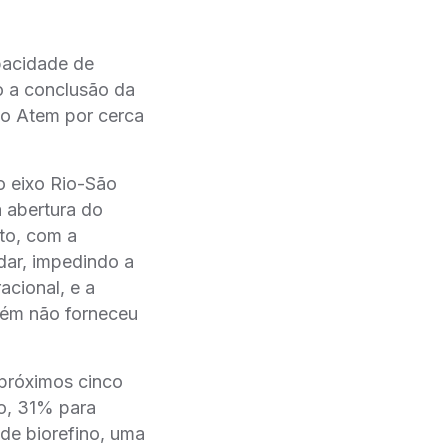
apacidade de
 a conclusão da
po Atem por cerca
o eixo Rio-São
 abertura do
to, com a
dar, impedindo a
acional, e a
́m não forneceu
próximos cinco
no, 31% para
de biorefino, uma