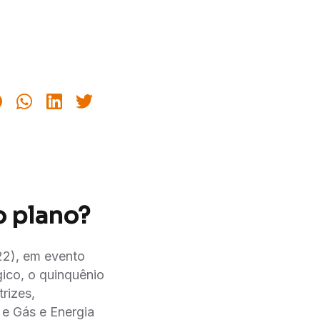
o plano?
022), em evento
ico, o quinquênio
rizes,
e Gás e Energia