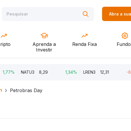
Abra a su
ripto
Aprenda a
Renda Fixa
Fundo
Investir
%
NATU3
8,29
1,34%
LREN3
12,31
-8,68%
h
Petrobras Day