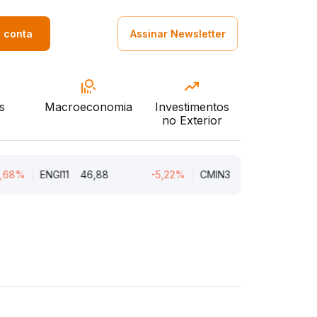
a conta
Assinar Newsletter
s
Macroeconomia
Investimentos
no Exterior
ENGI11
46,88
-5,22%
CMIN3
5,45
-5,22%