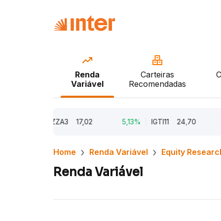
Renda
Carteiras
C
Variável
Recomendadas
79%
AZZA3
17,02
5,13%
IGTI11
24,70
1,77
Home
Renda Variável
Equity Researc
Renda Variável