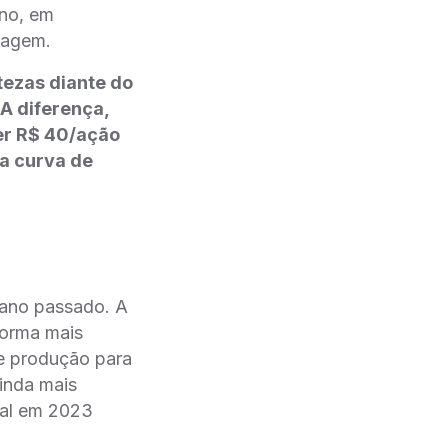
ano, em
lagem.
tezas diante do
A diferença,
r R$ 40/ação
da curva de
 ano passado. A
 forma mais
e produção para
ainda mais
sal em 2023