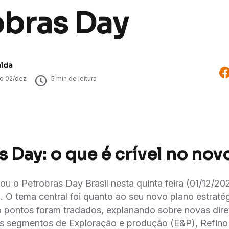
obras Day
alda
do
02/dez
5
min de leitura
 Day: o que é crível no nov
zou o Petrobras Day Brasil nesta quinta feira (01/12/2
. O tema central foi quanto ao seu novo plano estratég
 pontos foram tradados, explanando sobre novas diret
s segmentos de Exploração e produção (E&P), Refino 