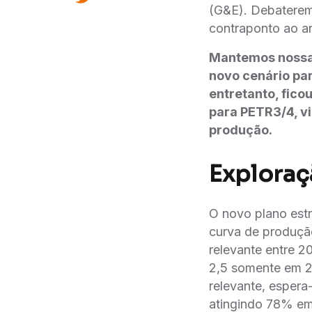
(G&E). Debateremo
contraponto ao a
Mantemos nossa r
novo cenário pa
entretanto, ficou
para PETR3/4, vi
produção.
Exploraç
O novo plano est
curva de produça
relevante entre 20
2,5 somente em 20
relevante, espera
atingindo 78% em