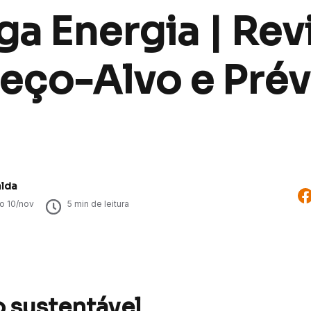
a Energia | Rev
eço-Alvo e Prév
alda
do
10/nov
5
min de leitura
 sustentável