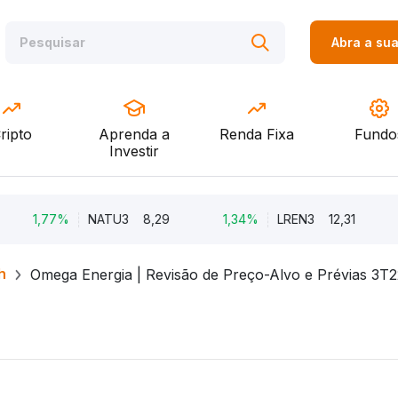
Abra a su
ripto
Aprenda a
Renda Fixa
Fundo
Investir
,77%
NATU3
8,29
1,34%
LREN3
12,31
-8,6
h
Omega Energia | Revisão de Preço-Alvo e Prévias 3T2