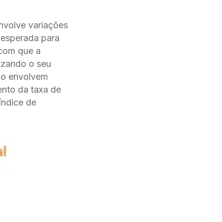
volve variações
o esperada para
 com que a
izando o seu
̃o envolvem
nto da taxa de
́ndice de