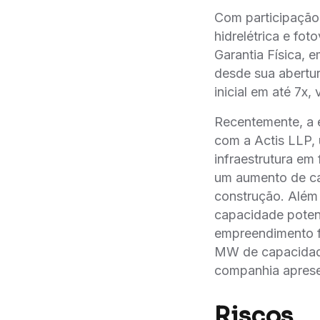
Com participaçã
hidrelétrica e f
Garantia Física
desde sua abertur
inicial em até 7x
Recentemente, a e
com a Actis LLP, 
infraestrutura em
um aumento de cap
construção. Alé
capacidade poten
empreendimento fo
MW de capacidade
companhia apres
Riscos