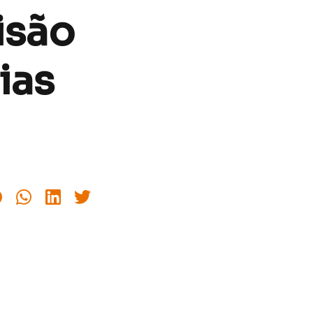
isão
ias