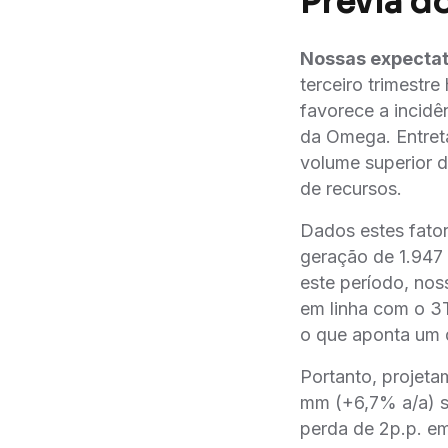
Prévia d
Nossas expectat
terceiro trimestr
favorece a incide
da Omega. Entreta
volume superior d
de recursos.
Dados estes fato
geração de 1.94
este período, nos
em linha com o 3
o que aponta um 
Portanto, projeta
mm (+6,7% a/a) s
perda de 2p.p. e