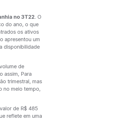
anhia no 3T22
. O
co do ano, o que
ntrados os ativos
ano apresentou um
a disponibilidade
 volume de
o assim, Para
̃o trimestral, mas
io no meio tempo,
 valor de R$ 485
e reflete em uma