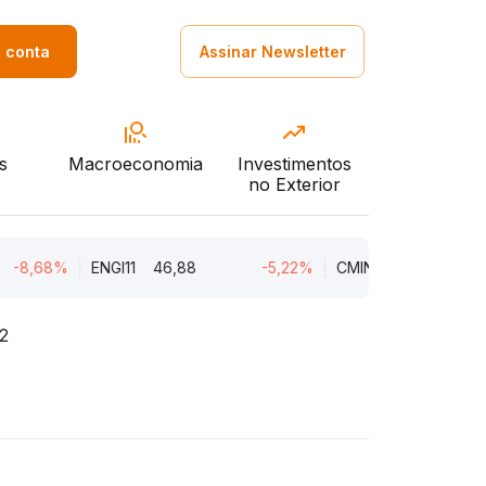
a conta
Assinar Newsletter
s
Macroeconomia
Investimentos
no Exterior
8%
ENGI11
46,88
-5,22%
CMIN3
5,45
-5,2
2