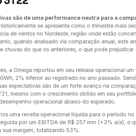
o 3T22
ivas são de uma performance neutra para a comp
e historicamente se apresenta como o trimestre mais se
̂ncia de ventos no Nordeste, região onde estão conce
nto, quando analisado via comparação anual, este 
e chuvas do que os anteriores, o que pode prejudicar 
res, a Omega reportou em seu release operacional um
7 GWh, 2% inferior ao registrado no ano passado. Send
sas expectativas são de um forte avanço na comparaça
T21, mesmo com o crescimento obtido em seu portfól
desempenho operacional abaixo do esperado.
mos uma receita operacional líquida para o período no
eguida por um EBITDA de R$ 257 mm (+3% a/a), o qu
m sua margem, totalizando 53%.