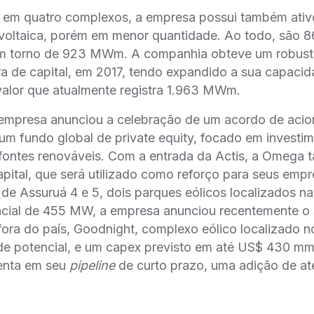
o em quatro complexos, a empresa possui também ativo
otovoltaica, porém em menor quantidade. Ao todo, sã
, em torno de 923 MWm. A companhia obteve um robus
a de capital, em 2017, tendo expandido a sua capacid
, valor que atualmente registra 1.963 MWm.
mpresa anunciou a celebração de um acordo de acion
um fundo global de private equity, focado em investi
 fontes renováveis. Com a entrada da Actis, a Omega
ital, que será utilizado como reforço para seus em
m de Assuruá 4 e 5, dois parques eólicos localizados n
cial de 455 MW, a empresa anunciou recentemente o 
ra do país, Goodnight, complexo eólico localizado 
 potencial, e um capex previsto em até US$ 430 mm
enta em seu
pipeline
de curto prazo, uma adição de at