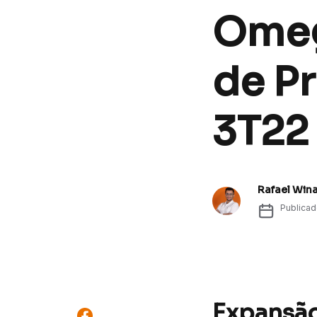
Omeg
de Pr
3T22
Rafael Win
Publica
Expansão