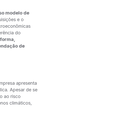
so modelo de
isições e o
croeconômicas
erência do
 forma,
endação de
 empresa apresenta
lica. Apesar de se
o ao risco
nos climáticos,