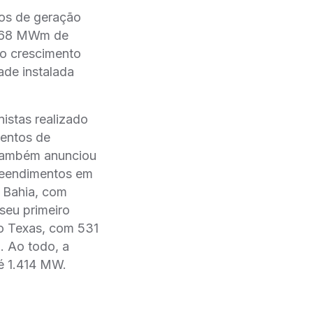
s de geração
o 868 MWm de
to crescimento
ade instalada
istas realizado
mentos de
 também anunciou
preendimentos em
a Bahia, com
seu primeiro
no Texas, com 531
. Ao todo, a
é 1.414 MW.