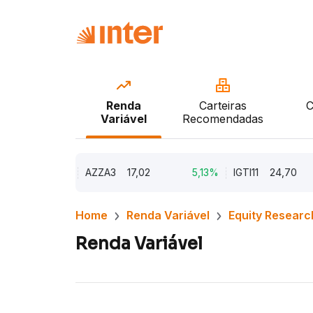
Renda
Carteiras
C
Variável
Recomendadas
9,79%
AZZA3
17,02
5,13%
IGTI11
24,70
1
Home
Renda Variável
Equity Researc
Renda Variável