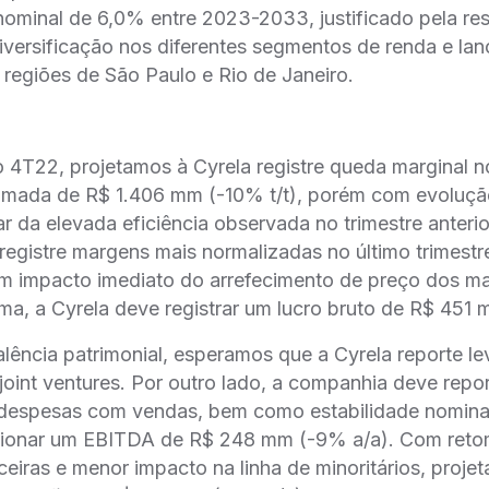
ominal de 6,0% entre 2023-2033, justificado pela res
iversificação nos diferentes segmentos de renda e la
regiões de São Paulo e Rio de Janeiro.
 4T22, projetamos à Cyrela registre queda marginal 
estimada de R$ 1.406 mm (-10% t/t), porém com evoluç
r da elevada eficiência observada no trimestre anteri
egistre margens mais normalizadas no último trimestr
m impacto imediato do arrefecimento de preço dos mat
ma, a Cyrela deve registrar um lucro bruto de R$ 451 
alência patrimonial, esperamos que a Cyrela reporte l
int ventures. Por outro lado, a companhia deve repo
s despesas com vendas, bem como estabilidade nominal
cionar um EBITDA de R$ 248 mm (-9% a/a). Com ret
nceiras e menor impacto na linha de minoritários, proje