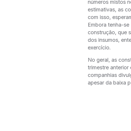
números mistos n
estimativas, as 
com isso, esper
Embora tenha-se 
construção, que s
dos insumos, ente
exercício.
No geral, as cons
trimestre anterio
companhias divulg
apesar da baixa 