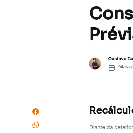
Const
Prév
Gustavo C
Publica
Recálcul
Diante da deteri