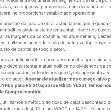
rsificada entre os diferentes segmentos de renda por
iárias, a companhia permanecerá com demanda resilien
everá lhe proporcionar estabilidade operacional.
de pressão da mão de obra, acreditamos que a queda 
mmodities ainda sustente uma estabilidade nos custos
iar as margens da companhia. No atual cenário, dest
ças realizadas no modelo são de natureza top-down, 
usto de capital de todo o setor.
tamos a continuidade do bom desempenho operacional 
ue deve sustentar a atual política de dividendos da c
los negociados, entendemos que Cyrela apresenta a m
tro do setor.
Apesar de atualizarmos o preço-alvo pa
CYRE3 para R$ 21/ação (de R$ 25 YE23), temos no
e Compra mantida.
 utilizamos o método do fluxo de caixa descontado 
perpetuidade de 4,0% e um WACC de 14,7%. Estamos 