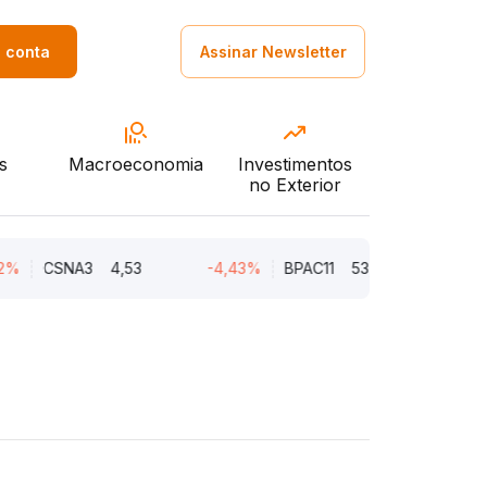
a conta
Assinar Newsletter
s
Macroeconomia
Investimentos
no Exterior
CSNA3
4,53
-4,43%
BPAC11
53,85
-4,18%