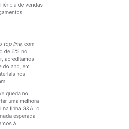
iliência de vendas
nçamentos
no
top line
, com
ão de 6% no
or, acreditamos
e do ano, em
eriais nos
mm.
eve queda no
rtar uma melhora
 na linha G&A, o
omada esperada
tamos à