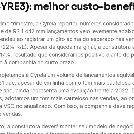
CYRE3): melhor custo-benef
timo trimestre, a Cyrela reportou números considerado
e de R$ 1.442 mm lançamentos veio levemente abaixo
endeu ao registrar um giro acima do esperado nas ve
+22% R/E). Apesar da queda marginal, a construtora
17%, resultado que consideramos positivo diante do 
o à companhia no curto prazo.
rojetamos à Cyrela um volume de lançamentos equiva
1 que, apesar de em linha com o tom mais cauteloso
de ano, ainda representa uma evolução frente a 2022. D
as, adotamos um tom mais cauteloso nas vendas, ao p
da VSO no anualizado. Com isso, a companhia deve reg
e vendas.
ro, a construtora deverá manter seu modelo de negócio