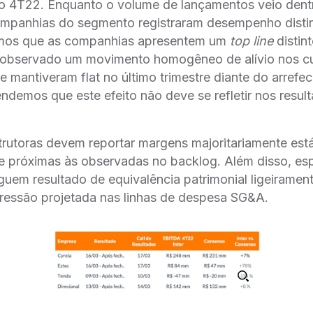
o 4T22. Enquanto o volume de lançamentos veio dent
companhias do segmento registraram desempenho disti
amos que as companhias apresentem um
top line
distin
observado um movimento homogêneo de alívio nos c
e mantiveram flat no último trimestre diante do arrefe
ndemos que este efeito não deve se refletir nos resul
trutoras devem reportar margens majoritariamente está
r e próximas às observadas no backlog. Além disso, e
uem resultado de equivalência patrimonial ligeirament
pressão projetada nas linhas de despesa SG&A.