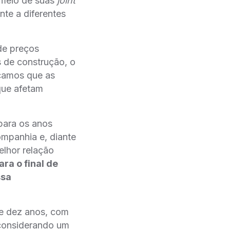
 meio de suas
joint
te a diferentes
de preços
 de construção, o
acamos que as
que afetam
para os anos
ompanhia e, diante
elhor relação
ra o final de
ssa
de dez anos, com
considerando um