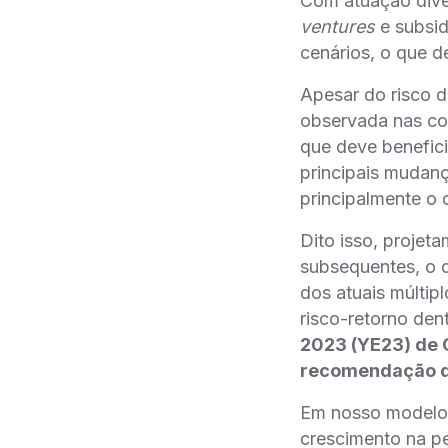
Com atuação dive
ventures
e subsid
cenários, o que d
Apesar do risco 
observada nas co
que deve benefic
principais mudan
principalmente o c
Dito isso, proje
subsequentes, o q
dos atuais múltip
risco-retorno den
2023 (YE23) de 
recomendação d
Em nosso modelo,
crescimento na 