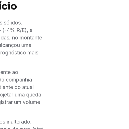
ício
s sólidos.
 (-4% R/E), a
ndas, no montante
 alcançou uma
prognóstico mais
lente ao
 da companhia
iante do atual
rojetar uma queda
istrar um volume
s inalterado.