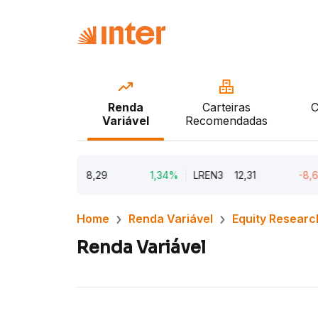
Renda
Carteiras
C
Variável
Recomendadas
NATU3
8,29
1,34%
LREN3
12,31
-8,68%
Home
Renda Variável
Equity Researc
Renda Variável