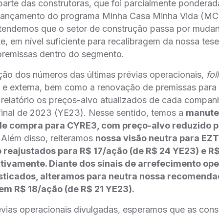
parte das construtoras, que foi parcialmente pondera
relançamento do programa Minha Casa Minha Vida (
ntendemos que o setor de construção passa por mudanç
te, em nível suficiente para recalibragem da nossa tes
 premissas dentro do segmento.
ção dos números das últimas prévias operacionais,
fol
a e externa, bem como a renovação de premissas para
 relatório os preços-alvo atualizados de cada compan
final de 2023 (YE23). Nesse sentido, temos a
manute
 compra para CYRE3, com preço-alvo reduzido p
.
Além disso, reiteramos
nossa visão neutra para EZ
 reajustados para R$ 17/ação (de R$ 24 YE23) e R$
tivamente. Diante dos sinais de arrefecimento ope
esticados, alteramos para neutra nossa recomend
em R$ 18/ação (de R$ 21 YE23).
vias operacionais divulgadas, esperamos que as cons