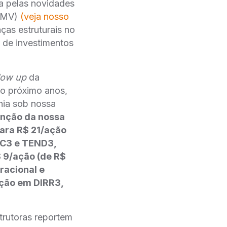
da pelas novidades
MCMV)
(veja nosso
as estruturais no
e de investimentos
low up
da
 o próximo anos,
hia sob nossa
nção da nossa
ara R$ 21/ação
TC3 e TEND3,
 9/ação (de R$
racional e
ação em DIRR3,
trutoras reportem