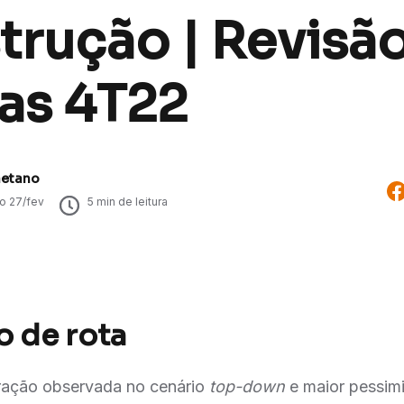
rução | Revisão
ias 4T22
aetano
do
27/fev
5
min de leitura
o de rota
oração observada no cenário
top-down
e maior pessim