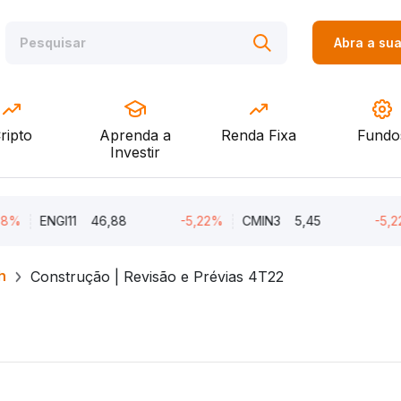
Abra a su
ripto
Aprenda a
Renda Fixa
Fundo
Investir
ENGI11
46,88
-5,22%
CMIN3
5,45
-5,22%
h
Construção | Revisão e Prévias 4T22