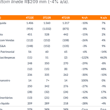
ttom line
de R$209 mm (-4% a/a).