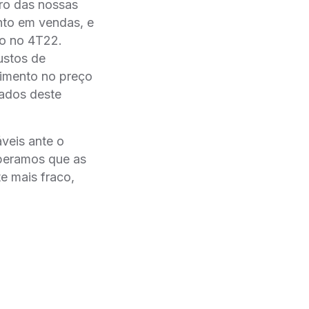
ro das nossas
nto em vendas, e
to no 4T22.
ustos de
cimento no preço
tados deste
veis ante o
speramos que as
e mais fraco,