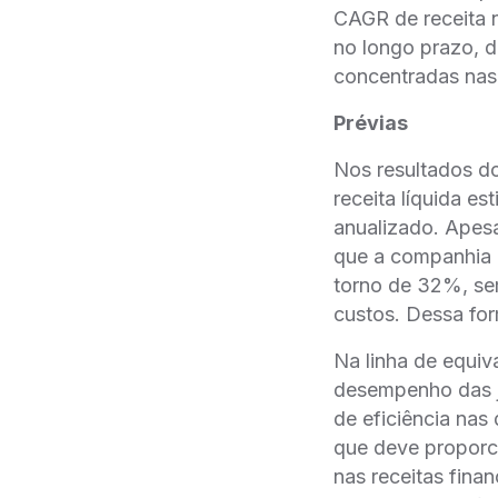
CAGR de receita n
no longo prazo, d
concentradas nas 
Prévias
Nos resultados do
receita líquida 
anualizado. Apesa
que a companhia r
torno de 32%, se
custos. Dessa for
Na linha de equiv
desempenho das jo
de eficiência na
que deve propor
nas receitas fina