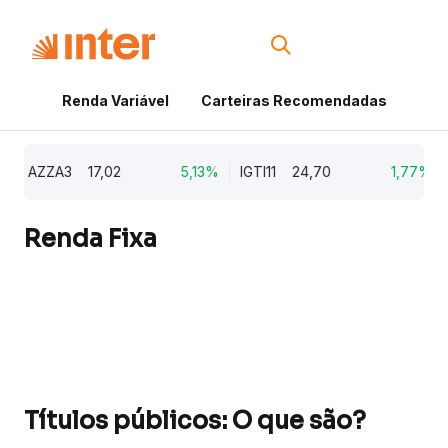
Renda Variável
Carteiras Recomendadas
Cri
AZZA3
17,02
5,13%
IGTI11
24,70
1,77%
N
Renda Fixa
Títulos públicos: O que são?