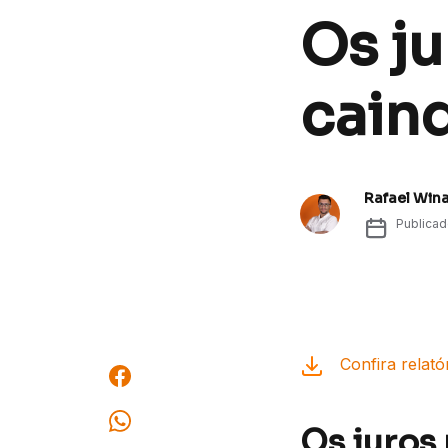
Os j
cain
Rafael Win
Publica
Confira relató
Os juros