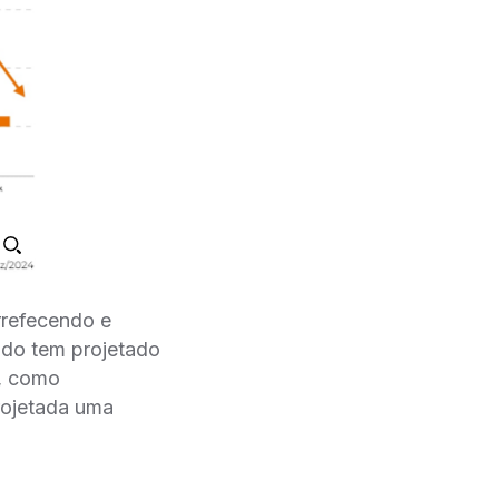
rrefecendo e
ado tem projetado
s, como
rojetada uma