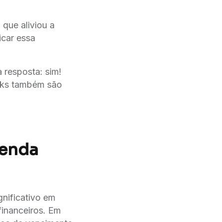
 que aliviou a
icar essa
 resposta: sim!
acks também são
renda
gnificativo em
financeiros. Em