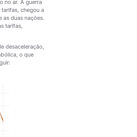
 no ar. A guerra
 tarifas, chegou a
re as duas nações.
 tarifas,
de desaceleração,
bólica, o que
uir: