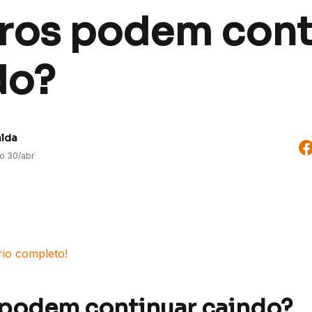
uros podem cont
do?
alda
do
30/abr
rio completo!
 podem continuar caindo?