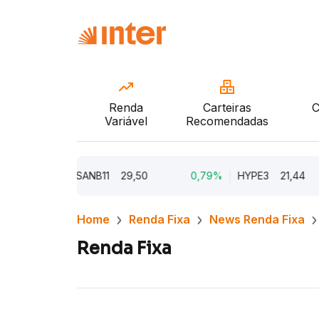
Renda
Carteiras
C
Variável
Recomendadas
9,32%
SANB11
29,50
0,79%
HYPE3
21,44
Home
Renda Fixa
News Renda Fixa
Renda Fixa