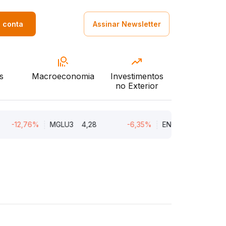
a conta
Assinar Newsletter
s
Macroeconomia
Investimentos
no Exterior
2,76%
MGLU3
4,28
-6,35%
ENGI11
46,72
-