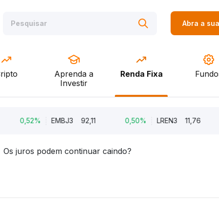
Abra a su
ripto
Aprenda a
Renda Fixa
Fundo
Investir
0,52%
EMBJ3
92,11
0,50%
LREN3
11,76
-1
Os juros podem continuar caindo?