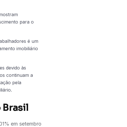
l mostram
scimento para o
rabalhadores é um
amento imobiliário
es devido às
ços continuam a
tação pela
iário.
 Brasil
,01% em setembro