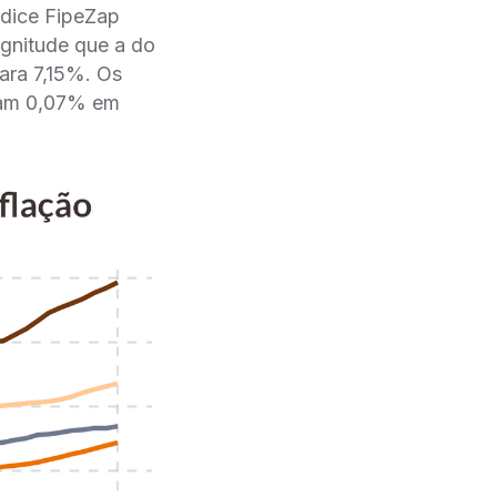
ndice FipeZap
gnitude que a do
ara 7,15%. Os
aram 0,07% em