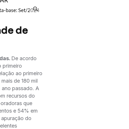
ade de
ndas.
De acordo
 primeiro
elação ao primeiro
mais de 180 mil
o ano passado. A
om recursos do
poradoras que
mentos e 54% em
 apuração do
elentes