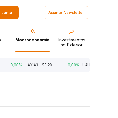
a conta
Assinar Newsletter
s
Macroeconomia
Investimentos
no Exterior
0,00%
AXIA3
53,28
0,00%
AURE3
10,98
0