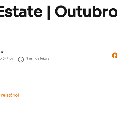
Estate | Outubr
as
do
04/nov
3
min de leitura
relatório!