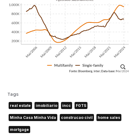
Tags
real estate
imobiliario
incc
FGTS
Minha Casa Minha Vida
construcao civil
home sales
mortgage