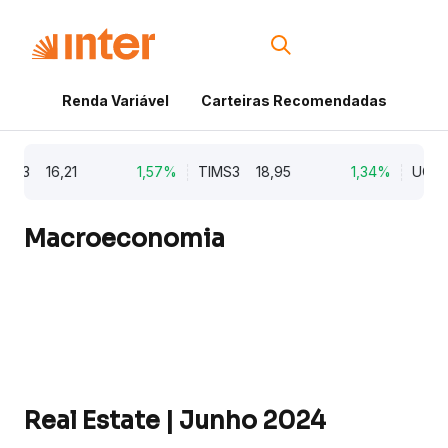
Renda Variável
Carteiras Recomendadas
Cri
16,21
1,57%
TIMS3
18,95
1,34%
UGPA3
3
Macroeconomia
Real Estate | Junho 2024