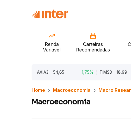
Renda
Carteiras
C
Variável
Recomendadas
1,82%
AXIA3
54,65
1,75%
TIMS3
18,99
1
Home
Macroeconomia
Macro Resea
Macroeconomia