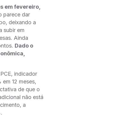
s em fevereiro,
o parece dar
mpo, deixando a
a subir em
esas. Ainda
ontos.
Dado o
conômica,
PCE, indicador
% em 12 meses,
tativa de que o
dicional não está
cimento, a
.