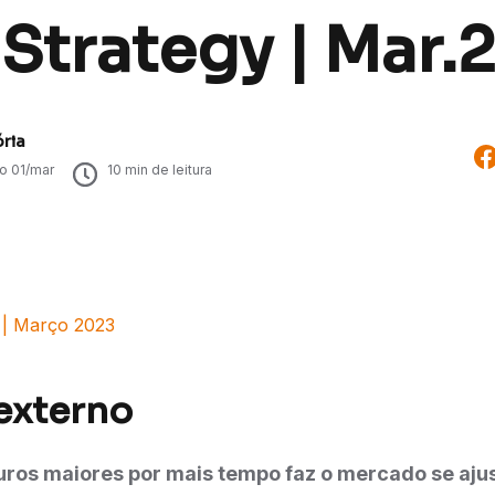
 Strategy | Mar.
ória
do
01/mar
10
min de leitura
y | Março 2023
externo
uros maiores por mais tempo faz o mercado se aju