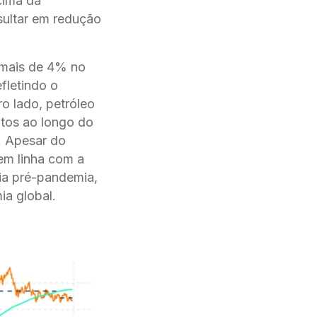
cima da
ultar em redução
 mais de 4% no
efletindo o
 lado, petróleo
tos ao longo do
o. Apesar do
em linha com a
ia pré-pandemia,
ia global.