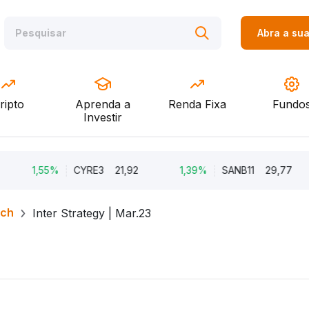
Abra a su
ripto
Aprenda a
Renda Fixa
Fundo
Investir
,55%
CYRE3
21,92
1,39%
SANB11
29,77
0,
rch
Inter Strategy | Mar.23