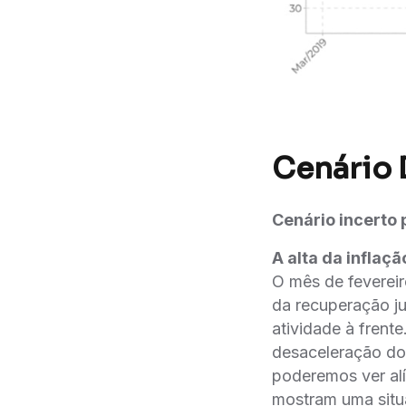
Cenário
Cenário incerto p
A alta da inflaç
O mês de fevereir
da recuperação j
atividade à fren
desaceleração do
poderemos ver ali
mostram uma situa