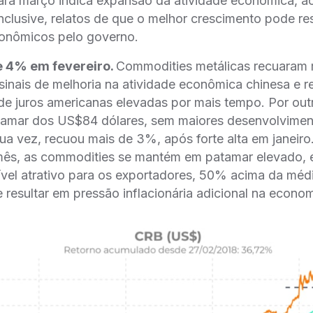
ra março indica expansão da atividade econômica, a
inclusive, relatos de que o melhor crescimento pode res
onômicos pelo governo.
 4% em fevereiro.
Commodities metálicas recuaram
 sinais de melhoria na atividade econômica chinesa e r
de juros americanas elevadas por mais tempo. Por outro
tamar dos US$84 dólares, sem maiores desenvolvimen
sua vez, recuou mais de 3%, após forte alta em janeir
̂s, as commodities se mantém em patamar elevado, 
ível atrativo para os exportadores, 50% acima da méd
resultar em pressão inflacionária adicional na econom