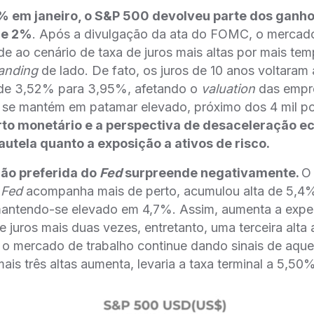
2% em janeiro, o S&P 500 devolveu parte dos ganho
de 2%
. Após a divulgação da ata do FOMC, o mercad
de ao cenário de taxa de juros mais altas por mais te
landing
de lado. De fato, os juros de 10 anos voltaram 
o de 3,52% para 3,95%, afetando o
valuation
das empr
 se mantém em patamar elevado, próximo dos 4 mil p
o monetário e a perspectiva de desaceleração e
tela quanto a exposição a ativos de risco.
̧ão preferida do
Fed
surpreende negativamente.
O 
o
Fed
acompanha mais de perto, acumulou alta de 5,4
mantendo-se elevado em 4,7%. Assim, aumenta a expec
e juros mais duas vezes, entretanto, uma terceira alta a
 o mercado de trabalho continue dando sinais de aque
ais três altas aumenta, levaria a taxa terminal a 5,50%