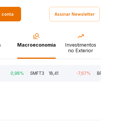
a conta
Assinar Newsletter
s
Macroeconomia
Investimentos
no Exterior
98%
SMFT3
18,41
-7,67%
BRAV3
18,92
-2