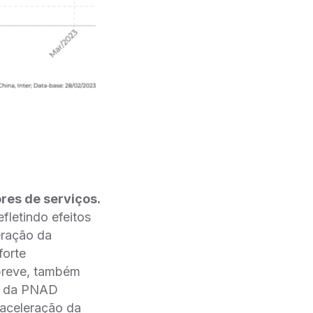
ores de serviços.
efletindo efeitos
ração da
forte
 breve, também
dos da PNAD
celeração da