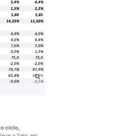
o ciclo,
eve a Selic em