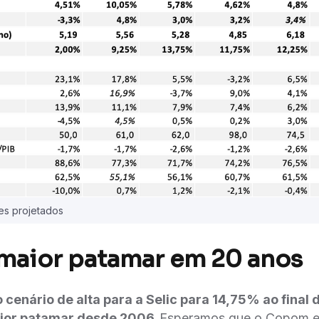
res projetados
 maior patamar em 20 anos
enário de alta para a Selic para 14,75% ao final d
ior patamar desde 2006.
Esperamos que o Copom el