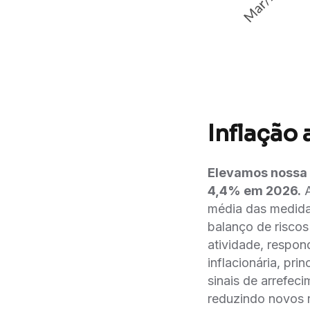
Inflação
Elevamos nossa 
4,4% em 2026.
A
média das medida
balanço de riscos
atividade, respond
inflacionária, pr
sinais de arrefec
reduzindo novos r