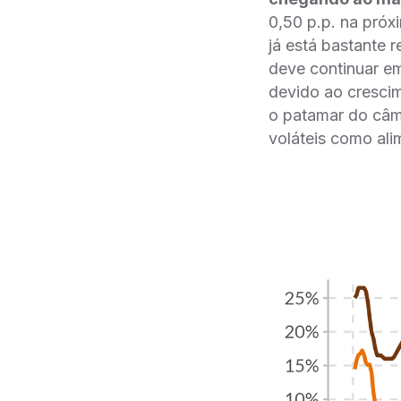
0,50 p.p. na próx
já está bastante 
deve continuar em
devido ao crescim
o patamar do câmb
voláteis como ali