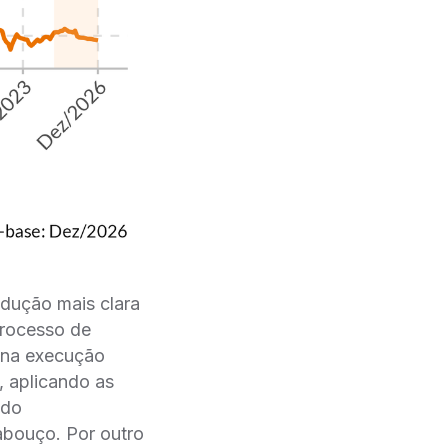
dução mais clara
processo de
a na execução
, aplicando as
ndo
abouço. Por outro