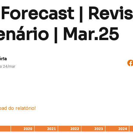
 Forecast | Revi
nário | Mar.25
ória
do
24/mar
ad do relatório!