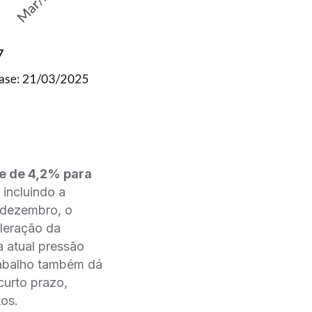
e de 4,2% para
 incluindo a
 dezembro, o
eleração da
 a atual pressão
trabalho também dá
curto prazo,
tos.