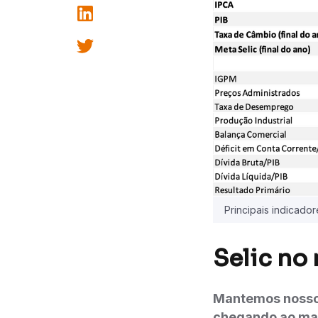
Principais indicado
Selic no
Mantemos nosso c
chegando ao ma