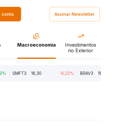
a conta
Assinar Newsletter
s
Macroeconomia
Investimentos
no Exterior
SMFT3
18,30
-8,22%
BRAV3
18,76
-3,55%