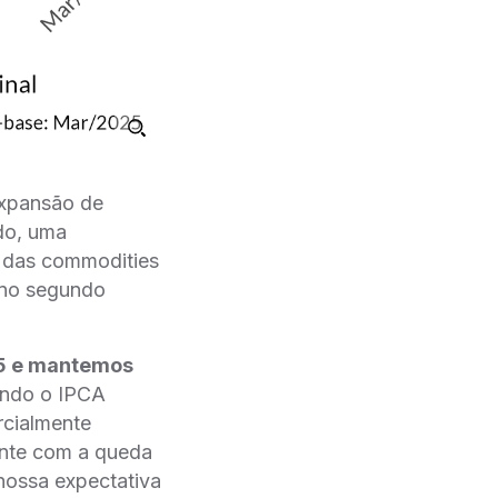
expansão de
do, uma
s das commodities
B no segundo
25 e mantemos
tendo o IPCA
rcialmente
ente com a queda
 nossa expectativa