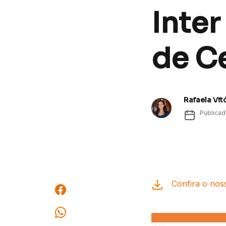
Inter
de Ce
Rafaela Vit
Publica
Confira o noss