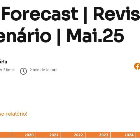
 Forecast | Revi
nário | Mai.25
ória
do
21/mai
2
min de leitura
o relatório!