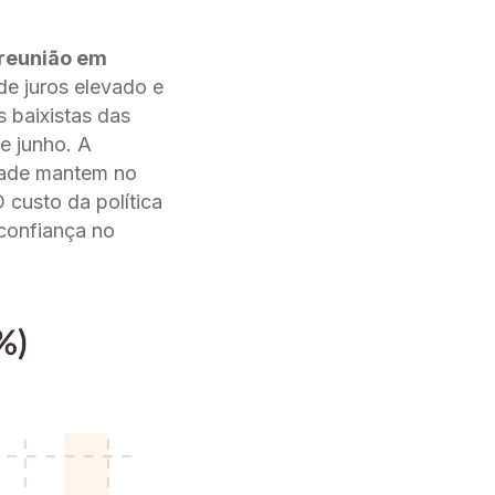
 reunião em
de juros elevado e
 baixistas das
de junho. A
idade mantem no
 custo da política
sconfiança no