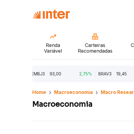
Renda
Carteiras
C
Variável
Recomendadas
5,62%
EMBJ3
93,00
2,75%
BRAV3
19,45
2
Home
Macroeconomia
Macro Resea
Macroeconomia