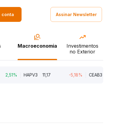
a conta
Assinar Newsletter
s
Macroeconomia
Investimentos
no Exterior
1%
HAPV3
11,17
-5,18%
CEAB3
9,34
-3,91%