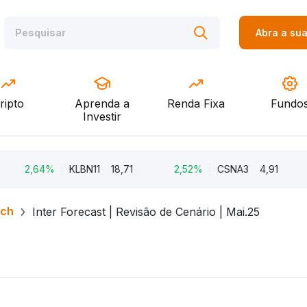
Abra a su
ripto
Aprenda a
Renda Fixa
Fundo
Investir
,64%
KLBN11
18,71
2,52%
CSNA3
4,91
2,5
rch
Inter Forecast | Revisão de Cenário | Mai.25