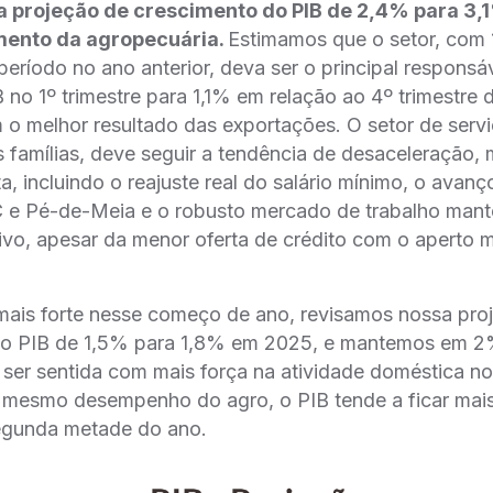
 projeção de crescimento do PIB de 2,4% para 3,
mento da agropecuária.
Estimamos que o setor, com 
eríodo no ano anterior, deva ser o principal responsá
 no 1º trimestre para 1,1% em relação ao 4º trimestre 
 o melhor resultado das exportações. O setor de serv
 famílias, deve seguir a tendência de desaceleração,
ta, incluindo o reajuste real do salário mínimo, o ava
 e Pé-de-Meia e o robusto mercado de trabalho ma
itivo, apesar da menor oferta de crédito com o aperto
mais forte nesse começo de ano, revisamos nossa pro
 o PIB de 1,5% para 1,8% em 2025, e mantemos em 2
e ser sentida com mais força na atividade doméstica 
 mesmo desempenho do agro, o PIB tende a ficar mai
segunda metade do ano.