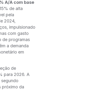
1% A/A com base
15% de alta
vel pela
de 2024,
iços, impulsionado
 mas com gasto
nço de programas
ntêm a demanda
 monetário em
jeção de
% para 2026. A
no segundo
s próximo da