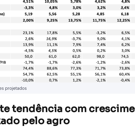
res projetados
rte tendência com crescime
xado pelo agro