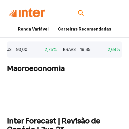
Renda Variável
Carteiras Recomendadas
Cri
BJ3
93,00
2,75%
BRAV3
19,45
2,64%
KLBN
Macroeconomia
Inter Forecast | Revisão de