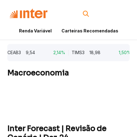
Renda Variável
Carteiras Recomendadas
Cri
CEAB3
9,54
2,14%
TIMS3
18,98
1,50%
CY
Macroeconomia
Inter Forecast | Revisão de