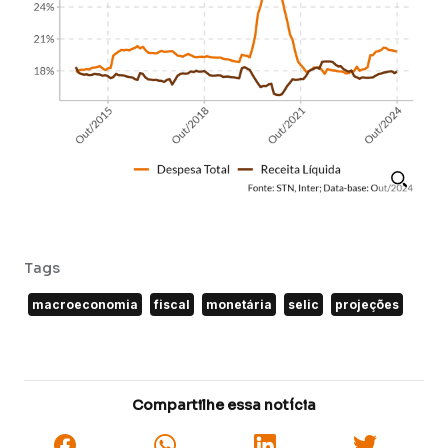
Tags
macroeconomia
fiscal
monetária
selic
projeções
Compartilhe essa notícia