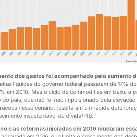
mento dos gastos foi acompanhado pelo aumento d
ceitas líquidas do governo federal passaram de 17% d
% em 2010. Mas o ciclo de commodities em baixa a par
do país, que não foi não impulsionado pela elevaçã
̧ões nesse cenário, resultaram em rápida deteriorac
scimento insustentável da dívida/PIB.
no e as reformas iniciadas em 2016 mudaram essa 
 aprovada em 2016, que limita o crescimento das despesa