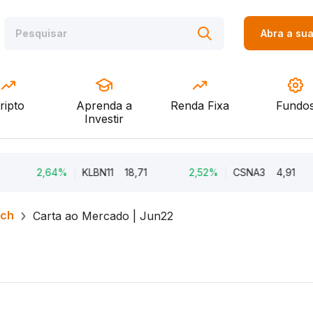
Abra a su
ripto
Aprenda a
Renda Fixa
Fundo
Investir
2,64%
KLBN11
18,71
2,52%
CSNA3
4,91
rch
Carta ao Mercado | Jun22