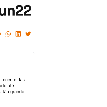
Jun22
o recente das
ado até
io tão grande