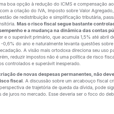
 uma boa opção à redução do ICMS e compensação ao
a com a criação do IVA, Imposto sobre Valor Agregado,
ão de redistribuição e simplificação tributária, pa
sitória.
Mas o risco fiscal segue bastante control
sempenho e a mudança na dinâmica das contas pú
 e o superávit primário, que acumula 1,5% até abril 
-0,6% do ano e naturalmente levanta questões sobre 
ecadação. A visão mais ortodoxa direciona seu uso pa
orém, reduzir impostos não é uma política de risco fisc
s controlados e superávit inesperado.
criação de novas despesas permanentes, não dev
isco fiscal
. A discussão sobre um arcabouço fiscal cri
erspectiva de trajetória de queda da dívida, pode si
os de juros no mercado. Esse deveria ser o foco do deb