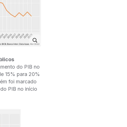
blicos
imento do PIB no
 de 15% para 20%
bém foi marcado
do PIB no início