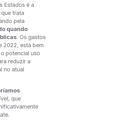
s Estados é a
 que trata
ssando pela
ado quando
blicas
. Os gastos
de 2022, está bem
o potencial uso
ra reduzir a
al no atual
eríamos
́vel, que
gnificativamente
ate.