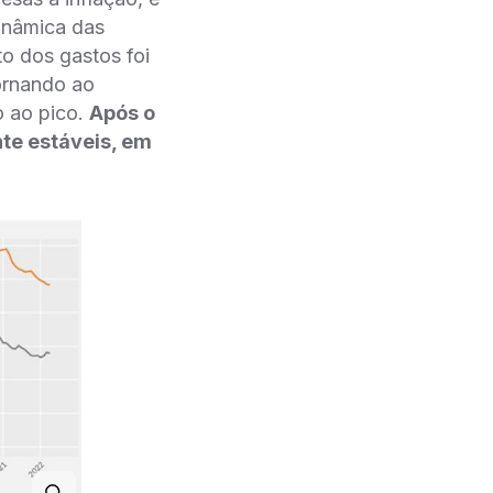
inâmica das
o dos gastos foi
ornando ao
o ao pico.
Após o
e estáveis, em