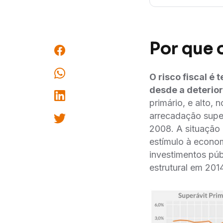
Por que 
O risco fiscal e
desde a deteriora
primário, e alto
arrecadação sup
2008. A situaçã
estímulo à econ
investimentos púb
estrutural em 201