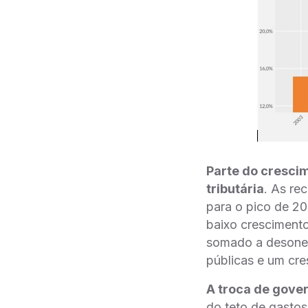
Parte do cresci
tributária
. As re
para o pico de 20
baixo crescimento 
somado a desonerac
públicas e um cre
A troca de gover
do teto de gastos