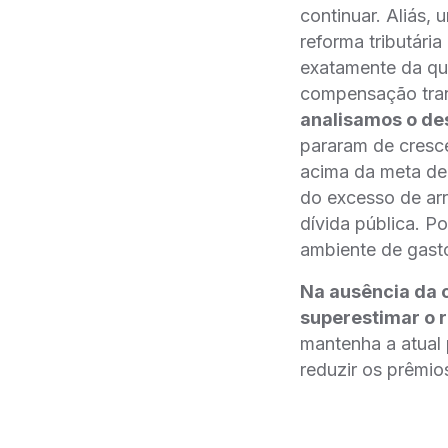
continuar. Aliás,
reforma tributári
exatamente da quest
compensação tran
analisamos o de
pararam de crescer
acima da meta de 
do excesso de arr
dívida pública. P
ambiente de gasto
Na ausência da 
superestimar o r
mantenha a atual p
reduzir os prêmi