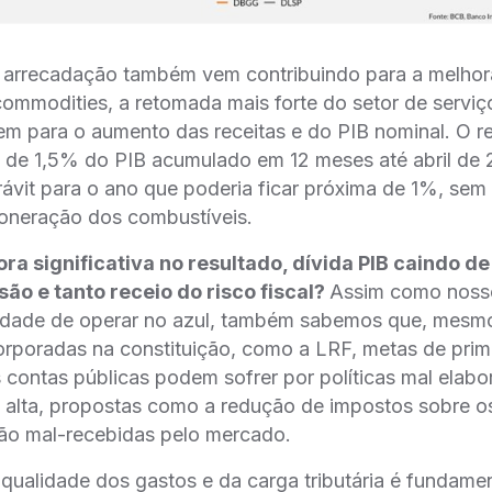
arrecadação também vem contribuindo para a melhor
commodities, a retomada mais forte do setor de serviços
em para o aumento das receitas e do PIB nominal. O re
rio de 1,5% do PIB acumulado em 12 meses até abril d
rávit para o ano que poderia ficar próxima de 1%, sem
neração dos combustíveis.
a significativa no resultado, dívida PIB caindo 
ão e tanto receio do risco fiscal?
Assim como nosso 
dade de operar no azul, também sabemos que, mesm
ncorporadas na constituição, como a LRF, metas de prima
s contas públicas podem sofrer por políticas mal ela
a alta, propostas como a redução de impostos sobre o
são mal-recebidas pelo mercado.
qualidade dos gastos e da carga tributária é fundamen