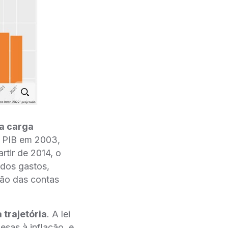
a carga
o PIB em 2003,
tir de 2014, o
o dos gastos,
̧ão das contas
trajetória
. A lei
s à inflação, e