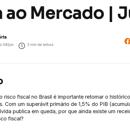
a ao Mercado | 
ória
do
08/jun
5
min de leitura
o
 risco fiscal no Brasil é importante retomar o históric
s. Com um superávit primário de 1,5% do PIB (acumul
dívida publica em queda, por que ainda existe um rece
co fiscal?