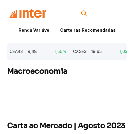
Renda Variável
Carteiras Recomendadas
Cri
CEAB3
9,48
1,50%
CXSE3
19,65
1,03%
Macroeconomia
Carta ao Mercado | Agosto 2023