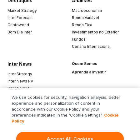
Destaques
Análises
Market Strategy
Macroeconomia
Inter Forecast
Renda Variável
Criptoworld
Renda Fixa
Bom Dia Inter
Investimentos no Exterior
Fundos
Cenário Internacional
Inter News
Quem Somos
Aprenda a Investir
Inter Strategy
Inter News RV
Inter News RF
Top Funds
We use cookies for security, navigation analysis, better
experience and personalization of content in
accordance with our Cookie Policy and your
Baixe o app
preferences indicated in the 'Cookie Settings'.
Cookie
Policy
Accept All Cookies