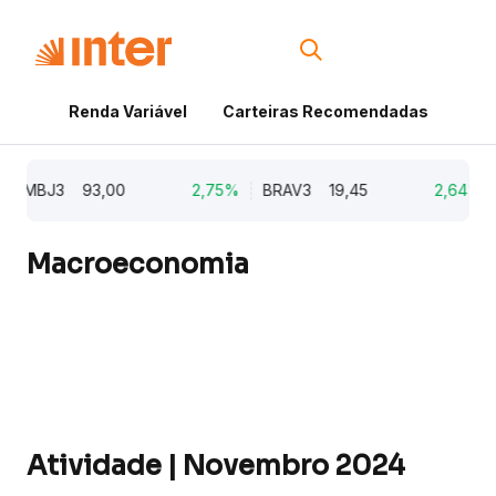
Renda Variável
Carteiras Recomendadas
Cri
MBJ3
93,00
2,75%
BRAV3
19,45
2,64%
K
Macroeconomia
Atividade | Novembro 2024