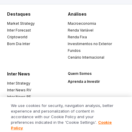
Destaques
Análises
Market Strategy
Macroeconomia
Inter Forecast
Renda Variável
Criptoworld
Renda Fixa
Bom Dia Inter
Investimentos no Exterior
Fundos
Cenário Internacional
Inter News
Quem Somos
Aprenda a Investir
Inter Strategy
Inter News RV
Inter News RF
Top Funds
We use cookies for security, navigation analysis, better
experience and personalization of content in
accordance with our Cookie Policy and your
Baixe o app
preferences indicated in the 'Cookie Settings'.
Cookie
Policy