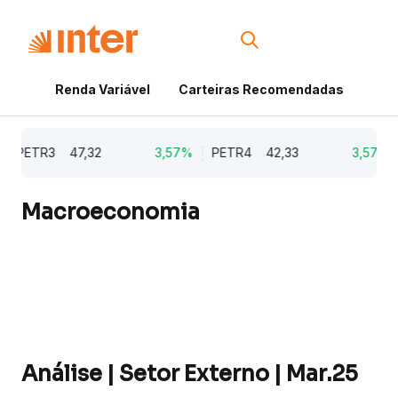
Renda Variável
Carteiras Recomendadas
Cri
PETR3
47,32
3,57%
PETR4
42,33
3,57%
E
Macroeconomia
Análise | Setor Externo | Mar.25