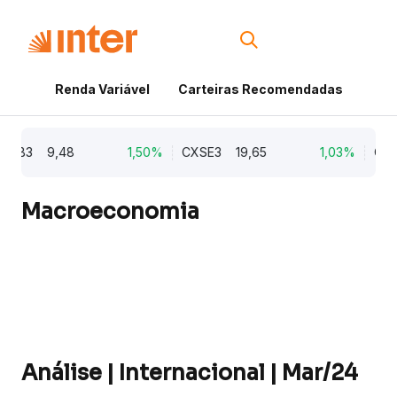
Renda Variável
Carteiras Recomendadas
Cri
3
9,48
1,50%
CXSE3
19,65
1,03%
CYRE3
Macroeconomia
Análise | Internacional | Mar/24