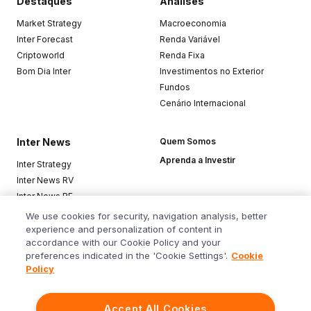
Destaques
Análises
Market Strategy
Macroeconomia
Inter Forecast
Renda Variável
Criptoworld
Renda Fixa
Bom Dia Inter
Investimentos no Exterior
Fundos
Cenário Internacional
Inter News
Quem Somos
Aprenda a Investir
Inter Strategy
Inter News RV
Inter News RF
Top Funds
We use cookies for security, navigation analysis, better
experience and personalization of content in
accordance with our Cookie Policy and your
Baixe o app
preferences indicated in the 'Cookie Settings'.
Cookie
Policy
Accept All Cookies