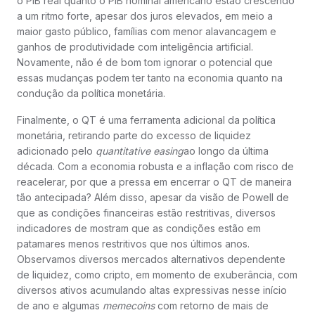
o PIB real quanto o PIB nominal americano estão crescendo
a um ritmo forte, apesar dos juros elevados, em meio a
maior gasto público, famílias com menor alavancagem e
ganhos de produtividade com inteligência artificial.
Novamente, não é de bom tom ignorar o potencial que
essas mudanças podem ter tanto na economia quanto na
condução da política monetária.
Finalmente, o QT é uma ferramenta adicional da política
monetária, retirando parte do excesso de liquidez
adicionado pelo
quantitative easing
ao longo da última
década. Com a economia robusta e a inflação com risco de
reacelerar, por que a pressa em encerrar o QT de maneira
tão antecipada? Além disso, apesar da visão de Powell de
que as condições financeiras estão restritivas, diversos
indicadores de mostram que as condições estão em
patamares menos restritivos que nos últimos anos.
Observamos diversos mercados alternativos dependente
de liquidez, como cripto, em momento de exuberância, com
diversos ativos acumulando altas expressivas nesse início
de ano e algumas
memecoins
com retorno de mais de