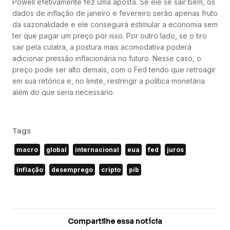
Powell efetivamente fez uma aposta. Se ele se sair bem, os
dados de inflação de janeiro e fevereiro serão apenas fruto
da sazonalidade e ele conseguirá estimular a economia sem
ter que pagar um preço por isso. Por outro lado, se o tiro
sair pela culatra, a postura mais acomodativa poderá
adicionar pressão inflacionária no futuro. Nesse caso, o
preço pode ser alto demais, com o Fed tendo que retroagir
em sua retórica e, no limite, restringir a política monetária
além do que seria necessário.
Tags
macro
global
internacional
eua
fed
juros
inflação
desemprego
cripto
pib
Compartilhe essa notícia