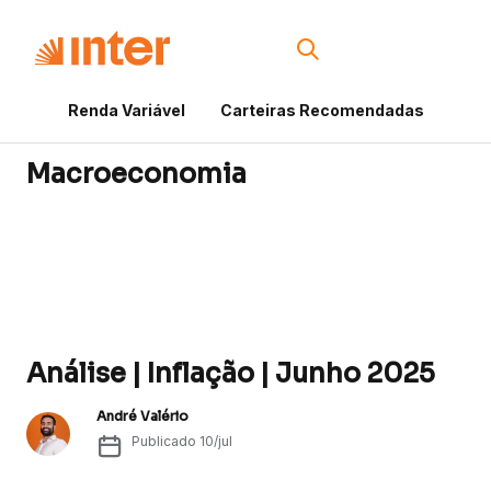
Renda Variável
Carteiras Recomendadas
Cri
Macroeconomia
Análise | Inflação | Junho 2025
André Valério
Publicado
10/jul