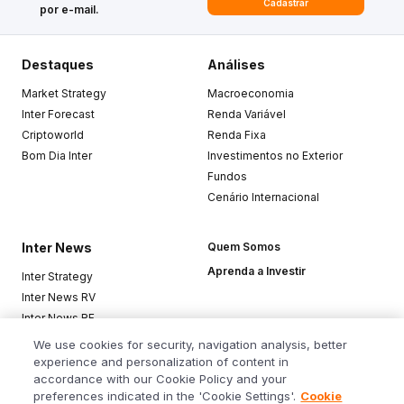
Cadastrar
por e-mail.
Destaques
Análises
Market Strategy
Macroeconomia
Inter Forecast
Renda Variável
Criptoworld
Renda Fixa
Bom Dia Inter
Investimentos no Exterior
Fundos
Cenário Internacional
Inter News
Quem Somos
Aprenda a Investir
Inter Strategy
Inter News RV
Inter News RF
Top Funds
We use cookies for security, navigation analysis, better
experience and personalization of content in
accordance with our Cookie Policy and your
Baixe o app
preferences indicated in the 'Cookie Settings'.
Cookie