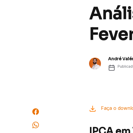
Análi
Feve
André Valé
Publica
Faça o downlo
IPCA em 