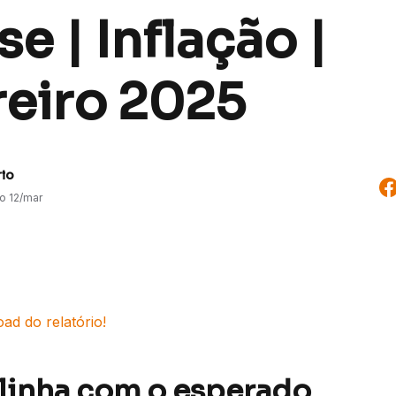
se | Inflação |
reiro 2025
rio
do
12/mar
ad do relatório!
linha com o esperado