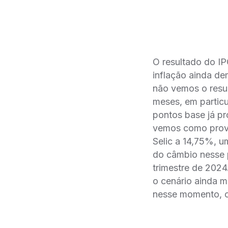
O resultado do IP
inflação ainda d
não vemos o resul
meses, em particu
pontos base já p
vemos como prová
Selic a 14,75%, u
do câmbio nesse p
trimestre de 202
o cenário ainda m
nesse momento, co