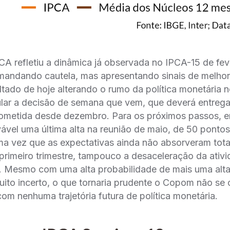
CA refletiu a dinâmica já observada no IPCA-15 de fev
emandando cautela, mas apresentando sinais de melhor
tado de hoje alterando o rumo da política monetária 
lar a decisão de semana que vem, que deverá entregar
rometida desde dezembro. Para os próximos passos, en
vel uma última alta na reunião de maio, de 50 pontos
ma vez que as expectativas ainda não absorveram tot
rimeiro trimestre, tampouco a desaceleração da ativi
4. Mesmo com uma alta probabilidade de mais uma alt
uito incerto, o que tornaria prudente o Copom não se
m nenhuma trajetória futura de política monetária.