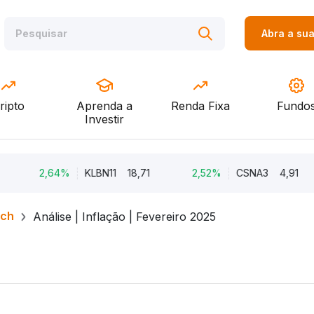
Abra a su
ripto
Aprenda a
Renda Fixa
Fundo
Investir
2,64%
KLBN11
18,71
2,52%
CSNA3
4,91
rch
Análise | Inflação | Fevereiro 2025