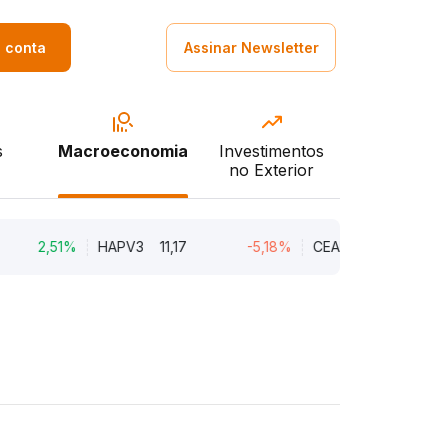
a conta
Assinar Newsletter
s
Macroeconomia
Investimentos
no Exterior
2,51%
HAPV3
11,17
-5,18%
CEAB3
9,34
-3,