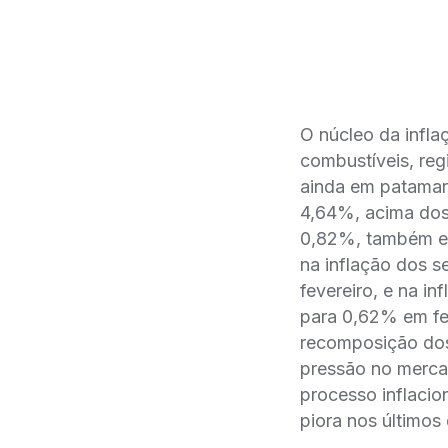
O núcleo da infla
combustíveis, reg
ainda em patamar
4,64%, acima dos 
0,82%, também es
na inflação dos s
fevereiro, e na i
para 0,62% em fev
recomposição dos
pressão no merca
processo inflacio
piora nos últimos 