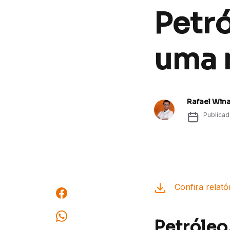
Petró
uma 
Rafael Win
Publica
Confira relató
Petróleo