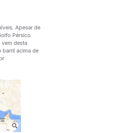
íveis. Apesar de
olfo Pérsico
o vem desta
o barril acima de
or