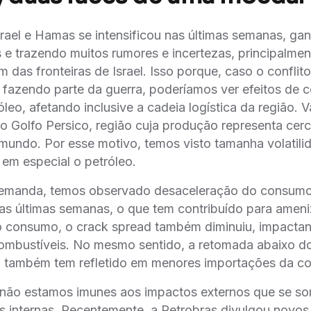
Israel e Hamas se intensificou nas últimas semanas, g
is e trazendo muitos rumores e incertezas, principalmen
m das fronteiras de Israel. Isso porque, caso o confli
̃ fazendo parte da guerra, poderíamos ver efeitos de c
́leo, afetando inclusive a cadeia logística da região. 
 Golfo Persico, região cuja produção representa ce
 mundo. Por esse motivo, temos visto tamanha volatili
em especial o petróleo.
 demanda, temos observado desaceleração do consumo
 últimas semanas, o que tem contribuído para ameniza
o consumo, o crack spread também diminuiu, impactan
combustíveis. No mesmo sentido, a retomada abaixo d
 também tem refletido em menores importações da c
 não estamos imunes aos impactos externos que se s
cas internas. Recentemente, a Petrobras divulgou novos