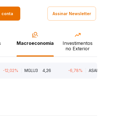
a conta
Assinar Newsletter
s
Macroeconomia
Investimentos
no Exterior
02%
MGLU3
4,26
-6,78%
ASAI3
8,00
-5,7