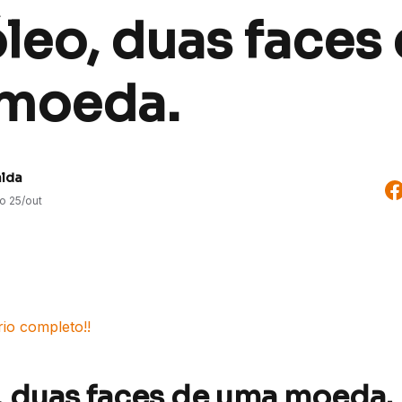
leo, duas faces
moeda.
alda
do
25/out
rio completo!!
, duas faces de uma moeda.