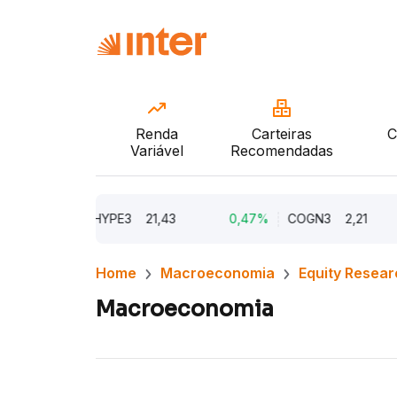
Renda
Carteiras
C
Variável
Recomendadas
9,61%
HYPE3
21,43
0,47%
COGN3
2,21
0,
Home
Macroeconomia
Equity Resear
Macroeconomia