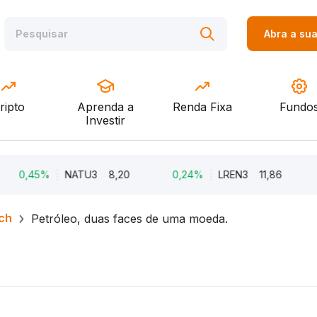
Abra a su
ripto
Aprenda a
Renda Fixa
Fundo
Investir
45%
NATU3
8,20
0,24%
LREN3
11,86
-12,
ch
Petróleo, duas faces de uma moeda.