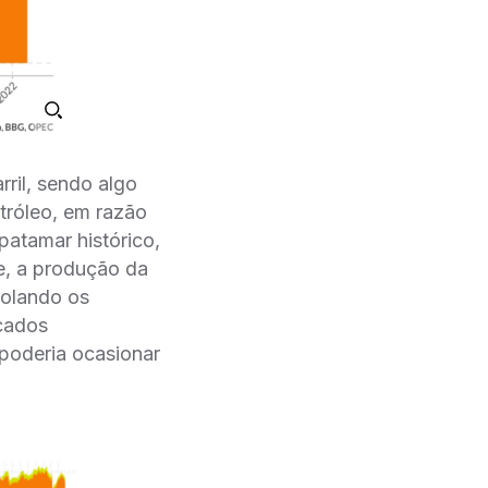
rril, sendo algo
róleo, em razão
atamar histórico,
, a produção da
rolando os
rcados
 poderia ocasionar