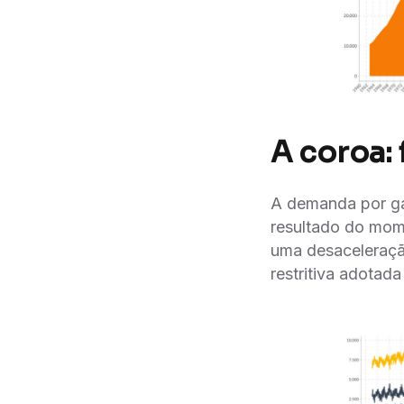
A coroa:
A demanda por gas
resultado do mom
uma desaceleraçã
restritiva adotada