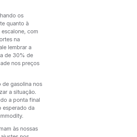
anhando os
te quanto à
to escalone, com
ortes na
Vale lembrar a
rca de 30% de
dade nos preços
 de gasolina nos
r a situação.
do a ponta final
o esperado da
ommodity.
omam às nossas
 ajustes nos