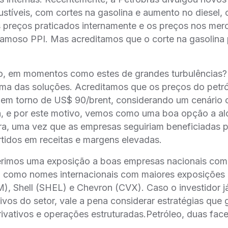
stíveis, com cortes na gasolina e aumento no diesel,
os preços praticados internamente e os preços nos me
 famoso PPI. Mas acreditamos que o corte na gasolina 
̃o, em momentos como estes de grandes turbulências?
́ uma das soluções. Acreditamos que os preços do petr
 em torno de US$ 90/brent, considerando um cenário 
, e por este motivo, vemos como uma boa opção a alo
ira, uma vez que as empresas seguiriam beneficiadas po
rtidos em receitas e margens elevadas.
erimos uma exposição a boas empresas nacionais com
como nomes internacionais com maiores exposições g
 Shell (SHEL) e Chevron (CVX). Caso o investidor já 
tivos do setor, vale a pena considerar estratégias que
vativos e operações estruturadas.Petróleo, duas fa