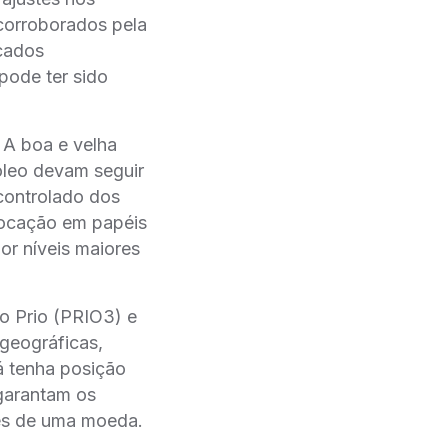
 corroborados pela
rcados
pode ter sido
 A boa e velha
óleo devam seguir
controlado dos
cação em papéis
r níveis maiores
o Prio (PRIO3) e
eográficas,
tenha posição
 garantam os
ces de uma moeda.