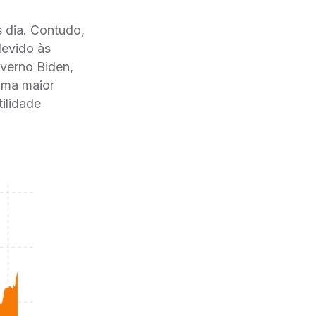
s dia. Contudo,
evido às
overno Biden,
 uma maior
tilidade