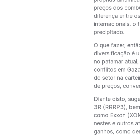
preços dos combu
diferença entre 
internacionais, o
precipitado.
O que fazer, enta
diversificação e
no patamar atual,
conflitos em Gaza
do setor na carte
de preços, conve
Diante disto, sug
3R (RRRP3), bem 
como Exxon (XOM),
nestes e outros a
ganhos, como deri