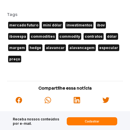
Tags
mercado futuro
mini dólar
investimentos
ibov
ibovespa
commodities
commodity
contratos
dólar
margem
hedge
alavancar
alavancagem
especular
preço
Compartilhe essa notícia
Receba nossos conteúdos
Cadastrar
por e-mail.