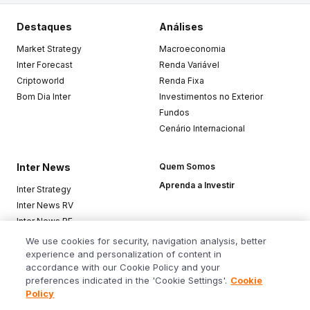
Destaques
Análises
Market Strategy
Macroeconomia
Inter Forecast
Renda Variável
Criptoworld
Renda Fixa
Bom Dia Inter
Investimentos no Exterior
Fundos
Cenário Internacional
Inter News
Quem Somos
Aprenda a Investir
Inter Strategy
Inter News RV
Inter News RF
Top Funds
We use cookies for security, navigation analysis, better
experience and personalization of content in
accordance with our Cookie Policy and your
Baixe o app
preferences indicated in the 'Cookie Settings'.
Cookie
Policy