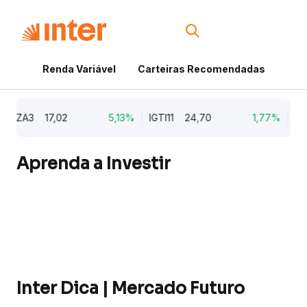
Renda Variável
Carteiras Recomendadas
Cri
ZA3
17,02
5,13%
IGTI11
24,70
1,77%
NATU3
Aprenda a Investir
Inter Dica | Mercado Futuro