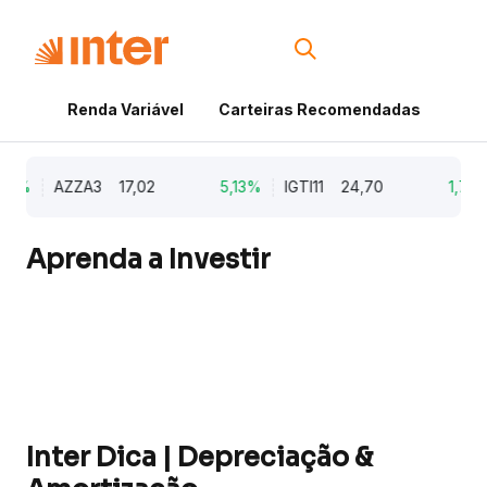
Renda Variável
Carteiras Recomendadas
Cri
9%
AZZA3
17,02
5,13%
IGTI11
24,70
1,77%
Aprenda a Investir
Inter Dica | Depreciação &