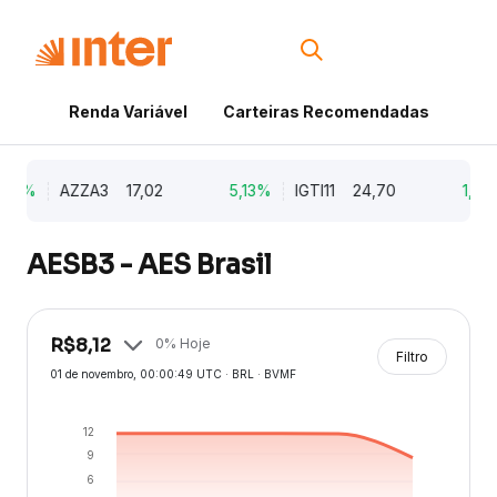
Renda Variável
Carteiras Recomendadas
Cri
79%
AZZA3
17,02
5,13%
IGTI11
24,70
1,77
AESB3 - AES Brasil
R$
8,12
0
% Hoje
Filtro
01 de novembro
, 00:00:49 UTC · BRL · BVMF
12
9
6