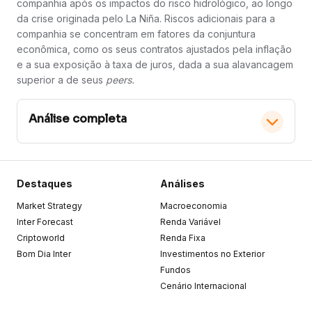
companhia após os impactos do risco hidrológico, ao longo
da crise originada pelo La Niña. Riscos adicionais para a
companhia se concentram em fatores da conjuntura
econômica, como os seus contratos ajustados pela inflação
e a sua exposição à taxa de juros, dada a sua alavancagem
superior a de seus
peers.
Análise completa
Inter Research | AES Brasil | Resultado
Destaques
Análises
2T23.pdf
Market Strategy
Resultados positivos no 2T
Macroeconomia
Inter Forecast
Renda Variável
Criptoworld
Renda Fixa
A AES Brasil apresentou um resultado positivo no 2T23,
com aumento da Margem Líquida e EBITDA em
Bom Dia Inter
Investimentos no Exterior
decorrência do início faseado da operação comercial
Fundos
de Tucano, incorporação dos complexos eólicos no
Cenário Internacional
fim de 2022 e elevação do preço médio de venda e
redução do preço médio de compra no portfólio
hídrico.
Assim, mantemos nossa recomendação