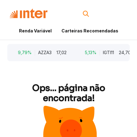
Renda Variável
Carteiras Recomendadas
Cri
9,79%
AZZA3
17,02
5,13%
IGTI11
24,70
Ops... página não
encontrada!