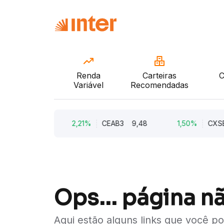
Renda
Carteiras
C
Variável
Recomendadas
KM5
6,00
2,21%
CEAB3
9,48
1,50%
CXSE
Ops... página n
Aqui estão alguns links que você p