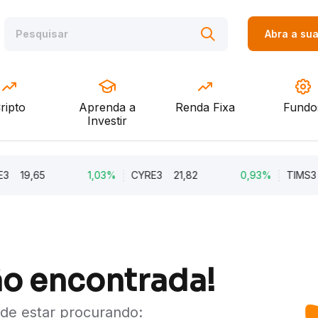
Abra a su
ripto
Aprenda a
Renda Fixa
Fundo
Investir
3
19,65
1,03%
CYRE3
21,82
0,93%
TIMS3
ão encontrada!
ode estar procurando: