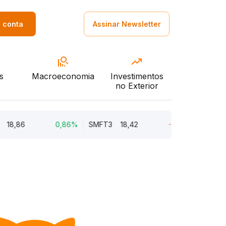
a conta
Assinar Newsletter
s
Macroeconomia
Investimentos
no Exterior
18,86
0,86%
SMFT3
18,42
-7,62%
BRAV3