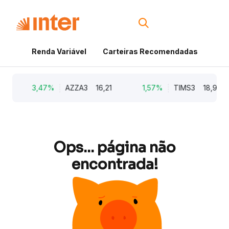
Renda Variável
Carteiras Recomendadas
Cri
3,47%
AZZA3
16,21
1,57%
TIMS3
18,95
Ops... página não
encontrada!